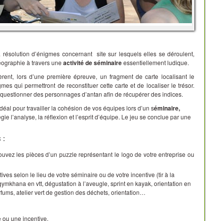
 résolution d’énigmes concernant site sur lesquels elles se déroulent,
géographie à travers une
activité de séminaire
essentiellement ludique.
èrent, lors d’une première épreuve, un fragment de carte localisant le
mes qui permettront de reconstituer cette carte et de localiser le trésor.
 questionner des personnages d’antan afin de récupérer des indices.
déal pour travailler la cohésion de vos équipes lors d’un s
éminaire,
légie l’analyse, la réflexion et l’esprit d’équipe. Le jeu se conclue par une
 :
rouvez les pièces d’un puzzle représentant le logo de votre entreprise ou
rtives selon le lieu de votre séminaire ou de votre incentive (tir à la
ymkhana en vtt, dégustation à l’aveugle, sprint en kayak, orientation en
rfums, atelier vert de gestion des déchets, orientation…
e ou une incentive,