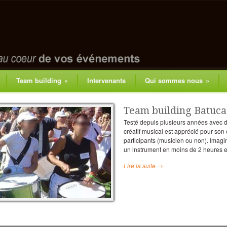
Team building
»
Intervenants
Qui sommes nous
»
Team building Batuc
Testé depuis plusieurs années avec d
créatif musical est apprécié pour son 
participants (musicien ou non). Imag
un instrument en moins de 2 heures e
Lire la suite →